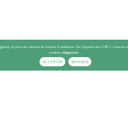
gation, et pour des raisons de mesure d’audience. En cliquant sur « OK », vous accept
cookies
cliquez-ici
.
ACCEPTER
REFUSER
ucteurs
›
Madridor
›
Vazimolo (mâle)
ÂLE)