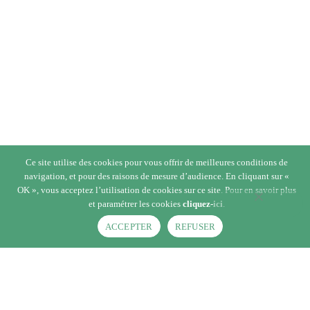
Ce site utilise des cookies pour vous offrir de meilleures conditions de
navigation, et pour des raisons de mesure d’audience. En cliquant sur «
OK », vous acceptez l’utilisation de cookies sur ce site. Pour en savoir plus
et paramétrer les cookies
cliquez-ici
.
Vous êtes ici ›
Signature Charolais : Vente de taureaux
ACCEPTER
REFUSER
reproducteurs
›
Mentions légales & Politique de Confidentialité
MENTIONS LÉGALES &