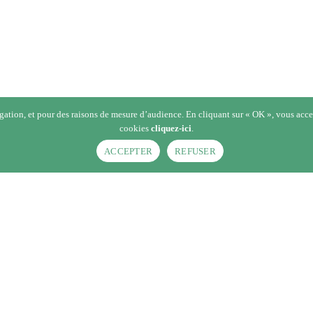
gation, et pour des raisons de mesure d’audience. En cliquant sur « OK », vous accept
cookies
cliquez-ici
.
ACCEPTER
REFUSER
ucteurs
›
Avis